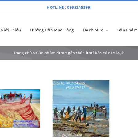
Giới Thiệu
Hướng Dẫn Mua Hàng
Danh Mục
Sản Phẩm
Trang chủ
»
Sản phẩm được gắn thẻ “ lưới kéo cá các loại”