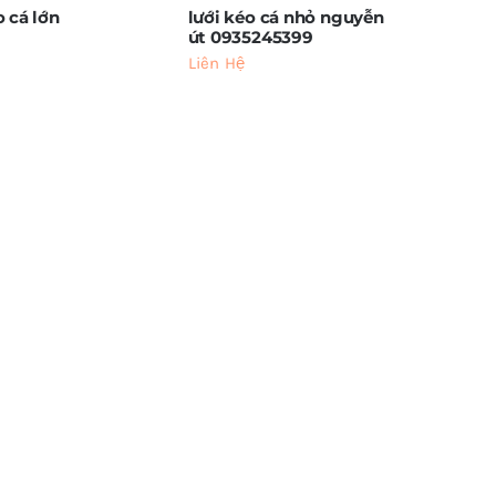
o cá lớn
lưới kéo cá nhỏ nguyễn
út 0935245399
Liên Hệ