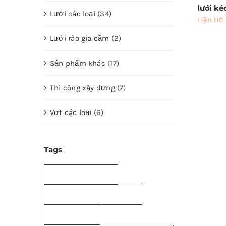
lưới ké
Lưới các loại
(34)
Liên Hệ
Lưới rào gia cầm
(2)
Sản phẩm khác
(17)
Thi công xây dựng
(7)
Vợt các loại
(6)
Tags
bao-bo; bao-bo-cu
bao bố bảo dưỡng bê tông
bao bố giá rẻ