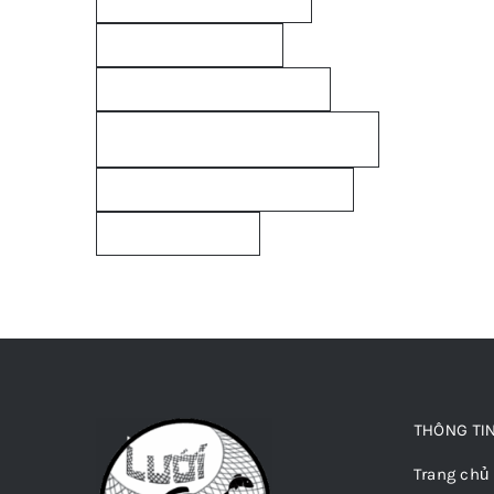
vai-bo-quan-ong-am-pccc
vai-bo-quan-ong-pccc
vai-bo-quan-ong-pccc-di-am
vai-bo-quan-ong-pccc-
luoinguyenut
vai-bo-quan-ong-pccc-nguyenut
vải quấn ống PCCC
THÔNG TI
Trang chủ