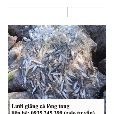
vai-bo-quan-ong-pccc-luoinguyenut
vai-bo-quan-ong-pccc-nguyenut
vải quấn ống PCCC