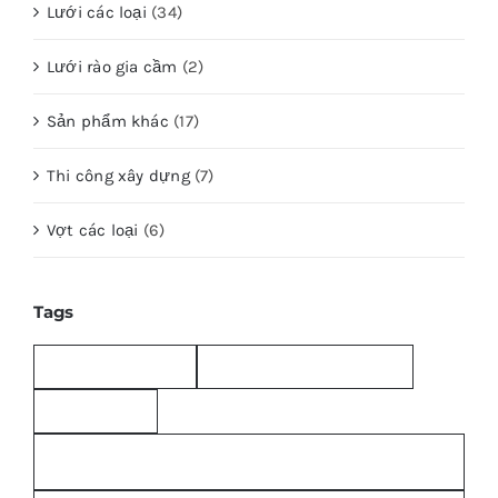
Lưới các loại
(34)
Lưới rào gia cầm
(2)
Sản phẩm khác
(17)
Thi công xây dựng
(7)
Vợt các loại
(6)
Tags
bao-bo; bao-bo-cu
bao bố bảo dưỡng bê tông
bao bố giá rẻ
bitum-chong-an-mon-pccc; bitum; vai-bo-quan-ong-
pccc; bitum-chong-tham;