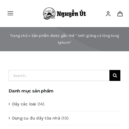
Skip
to
Toggle
content
Navigation
Trang Chủ
Trang chủ
»
Sản phẩm được gắn thẻ “ lưới giăng cá lòng tong
tphcm”
Giới Thiệu
Hướng Dẫn Mua Hàng
Search
for:
Danh Mục
Danh mục sản phẩm
Dây các loại
(14)
Sản Phẩm
Dụng cu đu dây tòa nhà
(10)
Liên Hệ