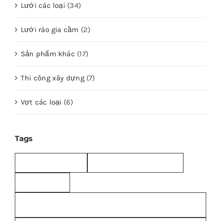
Lưới các loại
(34)
Lưới rào gia cầm
(2)
Sản phẩm khác
(17)
Thi công xây dựng
(7)
Vợt các loại
(6)
Tags
bao-bo; bao-bo-cu
bao bố bảo dưỡng bê tông
bao bố giá rẻ
bitum-chong-an-mon-pccc; bitum; vai-bo-quan-ong-
pccc; bitum-chong-tham;