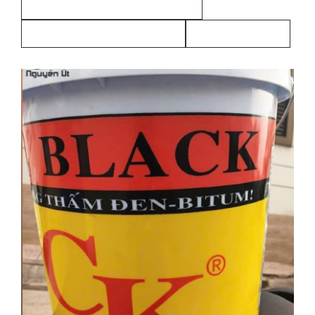
vai-bo-quan-ong-pccc-luoinguyenut
vai-bo-quan-ong-pccc-nguyenut
vải quấn ống PCCC