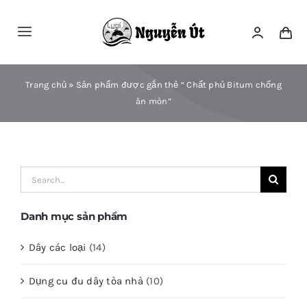
Skip
to
Toggle
content
Navigation
Trang Chủ
Trang chủ
»
Sản phẩm được gắn thẻ “ Chất phủ Bitum chống
ăn mòn”
Giới Thiệu
Hướng Dẫn Mua Hàng
Search
for:
Danh Mục
Danh mục sản phẩm
Dây các loại
(14)
Sản Phẩm
Dụng cu đu dây tòa nhà
(10)
Liên Hệ