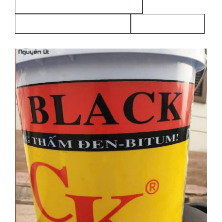
vai-bo-quan-ong-pccc-luoinguyenut
vai-bo-quan-ong-pccc-nguyenut
vải quấn ống PCCC