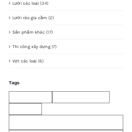
Lưới các loại
(34)
Lưới rào gia cầm
(2)
Sản phẩm khác
(17)
Thi công xây dựng
(7)
Vợt các loại
(6)
Tags
bao-bo; bao-bo-cu
bao bố bảo dưỡng bê tông
bao bố giá rẻ
bitum-chong-an-mon-pccc; bitum; vai-bo-quan-ong-
pccc; bitum-chong-tham;