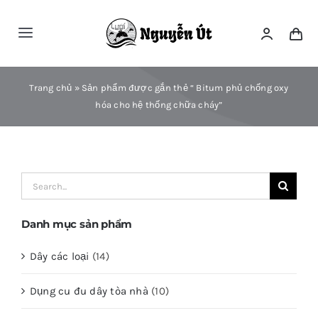
Skip
to
Toggle
content
Navigation
Trang Chủ
Trang chủ
»
Sản phẩm được gắn thẻ “ Bitum phủ chống oxy
hóa cho hệ thống chữa cháy”
Giới Thiệu
Hướng Dẫn Mua Hàng
Search
for:
Danh Mục
Danh mục sản phẩm
Dây các loại
(14)
Sản Phẩm
Dụng cu đu dây tòa nhà
(10)
Liên Hệ