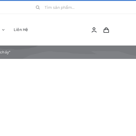
Search
for:
Liên Hệ
 cháy”