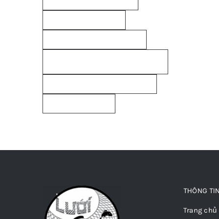
vai-bo-quan-ong-am-pccc
vai-bo-quan-ong-pccc
vai-bo-quan-ong-pccc-di-am
vai-bo-quan-ong-pccc-
luoinguyenut
vai-bo-quan-ong-pccc-nguyenut
vải quấn ống PCCC
THÔNG TI
Trang chủ