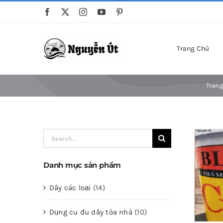
Skip
to
content
Trang Chủ
Trang
Search
for:
Danh mục sản phẩm
Dây các loại
(14)
Dụng cu đu dây tòa nhà
(10)