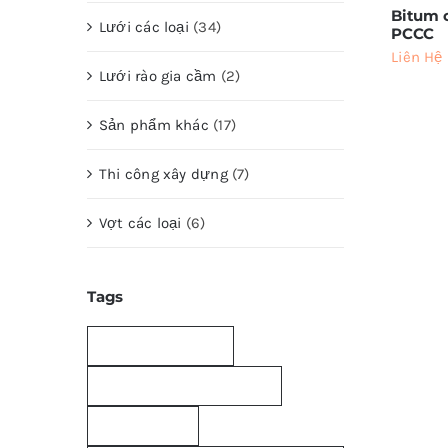
Bitum 
Lưới các loại
(34)
PCCC
Liên Hệ
Lưới rào gia cầm
(2)
Sản phẩm khác
(17)
Thi công xây dựng
(7)
Vợt các loại
(6)
Tags
bao-bo; bao-bo-cu
bao bố bảo dưỡng bê tông
bao bố giá rẻ