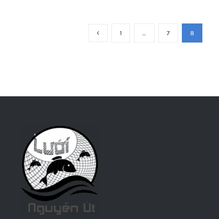
1
…
7
8