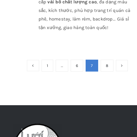
cấp
vải bố chất lượng cao
, đa dạng màu
sắc, kích thước, phù hợp trang trí quán cà
phê, homestay, làm rèm, backdrop... Giá sỉ
tận xưởng, giao hàng toàn quốc!
1
…
6
7
8