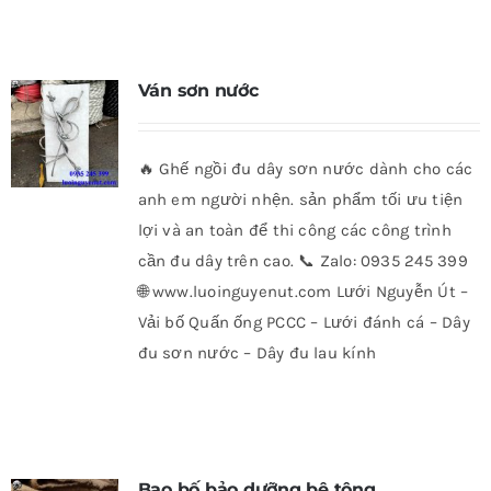
Ván sơn nước
🔥 Ghế ngồi đu dây sơn nước dành cho các
anh em người nhện. sản phẩm tối ưu tiện
lợi và an toàn để thi công các công trình
cần đu dây trên cao. 📞 Zalo: 0935 245 399
🌐 www.luoinguyenut.com Lưới Nguyễn Út –
Vải bố Quấn ống PCCC – Lưới đánh cá – Dây
đu sơn nước – Dây đu lau kính
Bao bố bảo dưỡng bê tông