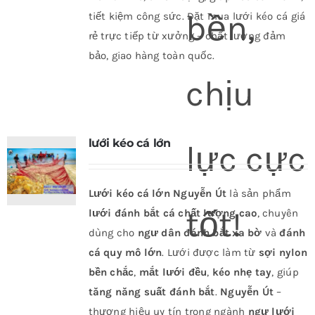
bền,
tiết kiệm công sức. Đặt mua lưới kéo cá giá
rẻ trực tiếp từ xưởng – chất lượng đảm
bảo, giao hàng toàn quốc.
chịu
lưới kéo cá lớn
lực cực
Lưới kéo cá lớn Nguyễn Út
là sản phẩm
tốt!
lưới đánh bắt cá chất lượng cao
, chuyên
dùng cho
ngư dân đánh bắt xa bờ
và
đánh
cá quy mô lớn
. Lưới được làm từ
sợi nylon
bền chắc
,
mắt lưới đều
,
kéo nhẹ tay
, giúp
tăng năng suất đánh bắt
.
Nguyễn Út
–
thương hiệu uy tín trong ngành
ngư lưới