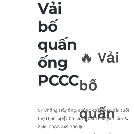
Vải
bố
quấn
🔥
Vải
ống
PCCC
bố
quấn
👉 Chống trầy ống, chống cháy, kéo dài tuổi
thọ thiết bị 📦 Có sẵn – Cắt theo yêu cầu 📞
Zalo: 0935 245 399 🌐