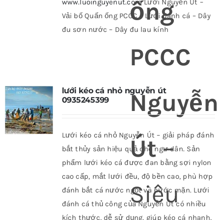
ống
www.luoinguyenut.com
Lưới Nguyễn Út –
Vải bố Quấn ống PCCC – Lưới đánh cá – Dây
đu sơn nước – Dây đu lau kính
PCCC
lưới kéo cá nhỏ nguyễn út
Nguyễn
0935245399
Lưới kéo cá nhỏ Nguyễn Út – giải pháp đánh
Út
–
bắt thủy sản hiệu quả cho ngư dân. Sản
phẩm lưới kéo cá được đan bằng sợi nylon
cao cấp, mắt lưới đều, độ bền cao, phù hợp
Siêu
đánh bắt cá nước ngọt và nước mặn. Lưới
đánh cá thủ công của Nguyễn Út có nhiều
kích thước, dễ sử dụng, giúp kéo cá nhanh,