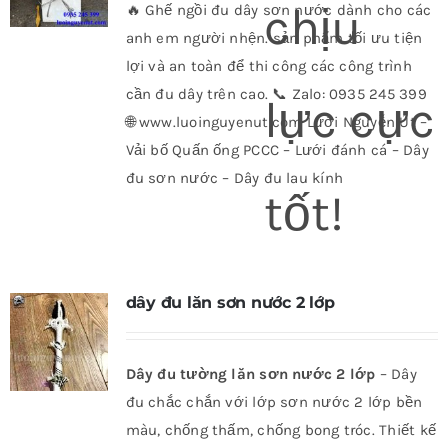
chịu
🔥 Ghế ngồi đu dây sơn nước dành cho các
anh em người nhện. sản phẩm tối ưu tiện
lợi và an toàn để thi công các công trình
cần đu dây trên cao. 📞 Zalo: 0935 245 399
lực cực
🌐 www.luoinguyenut.com Lưới Nguyễn Út –
Vải bố Quấn ống PCCC – Lưới đánh cá – Dây
đu sơn nước – Dây đu lau kính
tốt!
dây đu lăn sơn nước 2 lớp
Dây đu tường lăn sơn nước 2 lớp
– Dây
đu chắc chắn với lớp sơn nước 2 lớp bền
màu, chống thấm, chống bong tróc. Thiết kế