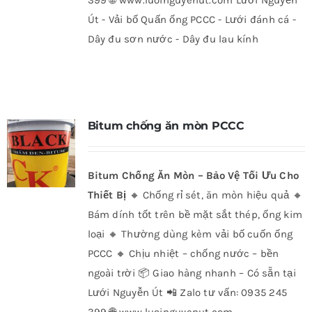
399 🌐 www.luoinguyenut.com Lưới Nguyễn
Út - Vải bố Quấn ống PCCC - Lưới đánh cá -
Dây đu sơn nước - Dây đu lau kính
Bitum chống ăn mòn PCCC
Bitum Chống Ăn Mòn – Bảo Vệ Tối Ưu Cho
Thiết Bị
🔸 Chống rỉ sét, ăn mòn hiệu quả 🔸
Bám dính tốt trên bề mặt sắt thép, ống kim
loại 🔸 Thường dùng kèm vải bố cuốn ống
PCCC 🔸 Chịu nhiệt – chống nước – bền
ngoài trời
📦 Giao hàng nhanh – Có sẵn tại
Lưới Nguyễn Út 📲 Zalo tư vấn: 0935 245