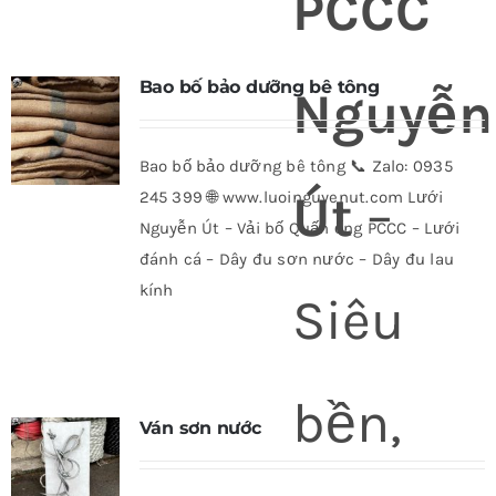
PCCC
Bao bố bảo dưỡng bê tông
Nguyễn
Bao bố bảo dưỡng bê tông 📞 Zalo: 0935
Út
–
245 399 🌐 www.luoinguyenut.com Lưới
Nguyễn Út – Vải bố Quấn ống PCCC – Lưới
đánh cá – Dây đu sơn nước – Dây đu lau
kính
Siêu
bền,
Ván sơn nước