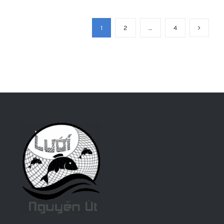
1
2
…
4