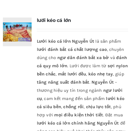
lưới kéo cá lớn
Lưới kéo cá lớn Nguyễn Út
là sản phẩm
lưới đánh bắt cá chất lượng cao
, chuyên
dùng cho
ngư dân đánh bắt xa bờ
và
đánh
cá quy mô lớn
. Lưới được làm từ
sợi nylon
bền chắc
,
mắt lưới đều
,
kéo nhẹ tay
, giúp
tăng năng suất đánh bắt
.
Nguyễn Út
–
thương hiệu uy tín trong ngành
ngư lưới
cụ
, cam kết mang đến sản phẩm
lưới kéo
cá siêu bền
,
chống rối
,
chịu lực tốt
, phù
hợp với
mọi điều kiện thời tiết
. Đặt mua
lưới kéo cá lớn chính hãng Nguyễn Út
để