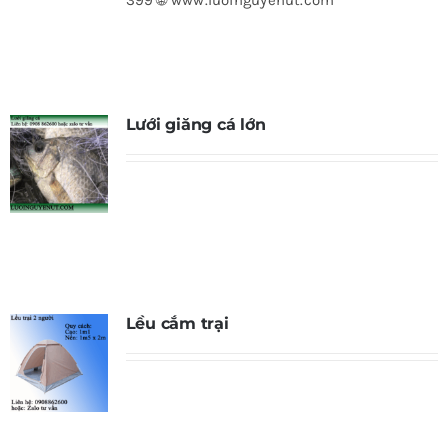
399 🌐 www.luoinguyenut.com
Lưới giăng cá lớn
Lều cắm trại