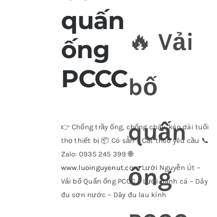
quấn
🔥
Vải
ống
PCCC
bố
quấn
👉 Chống trầy ống, chống cháy, kéo dài tuổi
thọ thiết bị 📦 Có sẵn – Cắt theo yêu cầu 📞
Zalo: 0935 245 399 🌐
ống
www.luoinguyenut.com
Lưới Nguyễn Út –
Vải bố Quấn ống PCCC – Lưới đánh cá – Dây
đu sơn nước – Dây đu lau kính